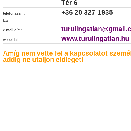
Tér 6
+36 20 327-1935
telefonszám:
fax:
turulingatlan@gmail.
e-mail cím:
www.turulingatlan.hu
weboldal:
Amíg nem vette fel a kapcsolatot szemé
addig ne utaljon előleget!