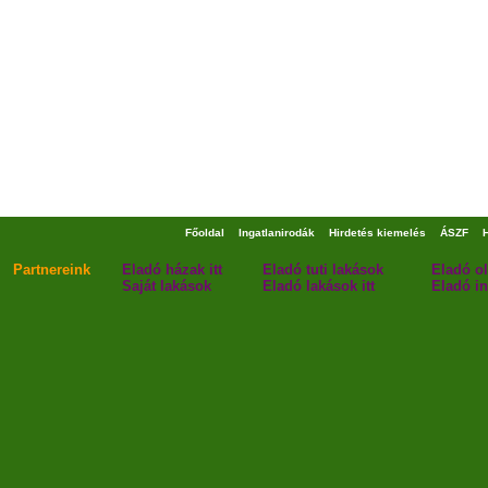
Főoldal
Ingatlanirodák
Hirdetés kiemelés
ÁSZF
Partnereink
Eladó házak itt
Eladó tuti lakások
Eladó o
Saját lakások
Eladó lakások itt
Eladó in