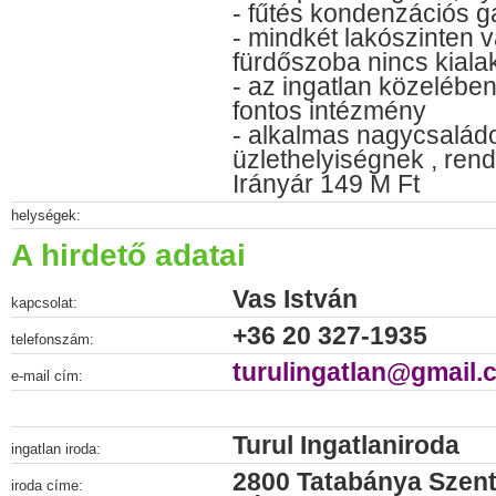
- fűtés kondenzációs g
- mindkét lakószinten 
fürdőszoba nincs kiala
- az ingatlan közelébe
fontos intézmény
- alkalmas nagycsalád
üzlethelyiségnek , ren
Irányár 149 M Ft
helységek:
A hirdető adatai
Vas István
kapcsolat:
+36 20 327-1935
telefonszám:
turulingatlan@gmail.
e-mail cím:
Turul Ingatlaniroda
ingatlan iroda:
2800 Tatabánya Szent
iroda címe: