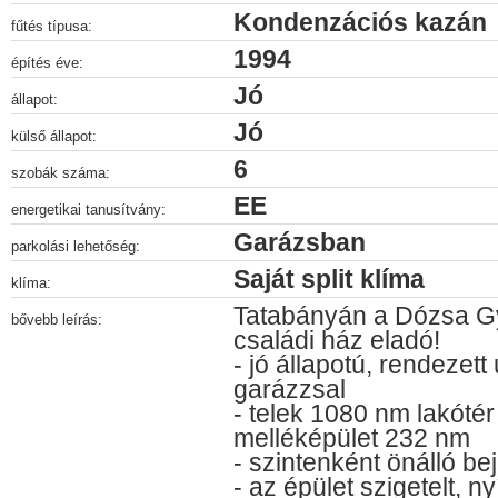
Kondenzációs kazán
fűtés típusa:
1994
építés éve:
Jó
állapot:
Jó
külső állapot:
6
szobák száma:
EE
energetikai tanusítvány:
Garázsban
parkolási lehetőség:
Saját split klíma
klíma:
Tatabányán a Dózsa Gy
bővebb leírás:
családi ház eladó!
- jó állapotú, rendezett
garázzsal
- telek 1080 nm lakóté
melléképület 232 nm
- szintenként önálló bej
- az épület szigetelt, n