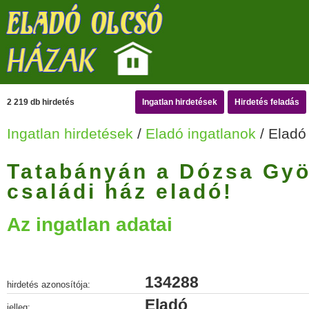
2 219 db hirdetés
Ingatlan hirdetések
Hirdetés feladás
Ingatlan hirdetések
/
Eladó ingatlanok
/ Eladó
Tatabányán a Dózsa Gyö
családi ház eladó!
Az ingatlan adatai
134288
hirdetés azonosítója:
Eladó
jelleg: