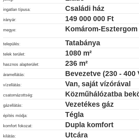
Családi ház
ingatlan típusa:
149 000 000 Ft
irányár:
Komárom-Esztergom
megye:
Tatabánya
település:
1080 m²
telek terület:
236 m²
hasznos alapterület:
Bevezetve (230 - 400 
áramellátás:
Van, saját vízórával
vízellátás:
Közműhálózatba bek
csatornázottség:
Vezetékes gáz
gázellátás:
Tégla
építés módja:
Dupla komfort
komfort fokozat:
Utcára
kilátás: