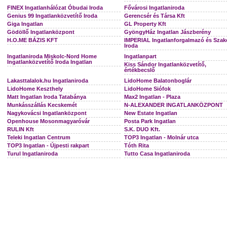
FINEX Ingatlanhálózat Óbudai Iroda
Fővárosi Ingatlaniroda
Genius 99 Ingatlanközvetítő Iroda
Gerencsér és Társa Kft
Giga Ingatlan
GL Property Kft
Gödöllő Ingatlanközpont
GyöngyHáz Ingatlan Jászberény
H.O.ME BÁZIS KFT
IMPERIAL Ingatlanforgalmazó és Szak
Iroda
Ingatlaniroda Miskolc-Nord Home
Ingatlanpart
Ingatlanközvetítő Iroda Ingatlan
Kiss Sándor Ingatlanközvetítő,
értékbecslő
Lakasttalalok.hu Ingatlaniroda
LidoHome Balatonboglár
LidoHome Keszthely
LidoHome Siófok
Matt Ingatlan Iroda Tatabánya
Max2 Ingatlan - Plaza
Munkásszállás Kecskemét
N-ALEXANDER INGATLANKÖZPONT
Nagykovácsi Ingatlanközpont
New Estate Ingatlan
Openhouse Mosonmagyaróvár
Posta Park Ingatlan
RULIN Kft
S.K. DUO Kft.
Teleki Ingatlan Centrum
TOP3 Ingatlan - Molnár utca
TOP3 Ingatlan - Újpesti rakpart
Tóth Rita
Turul Ingatlaniroda
Tutto Casa Ingatlaniroda