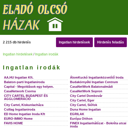
2 215 db hirdetés
Ingatlan hirdetések
Hirdetés feladás
Ingatlan hirdetések
/
Ingatlan irodák
Ingatlan irodák
AA.HU Ingatlan Kft.
ÁlomKuckó Ingatlanközvetítő Iroda
Balaton-parti Ingatlaniroda
Budakörnyéki Ingatlan Centrum
Capital - Megoldások egy helyen.
CasaNetWork Balatonalmádi
CasaNetwork Csorna
CasaNetWork Sopron
CITY CARTEL BUDAPEST ÉS
City Cartel Dombovár
AGGLOMERÁCIÓ
City Cartel, Eger
City Cartel, Kiskunlacháza
City Cartel, Siófok
Csillag Ingatlaniroda
Duna Home Ingatlan
ED Home Ingatlan Iroda Kft
EGRILAK
EURO-IMMO Home
Európa Otthon
FAVIS HOME
FINEX Ingatlanhálózat - Bokréta utcai
iroda