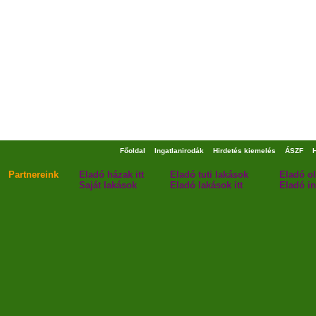
Főoldal
Ingatlanirodák
Hirdetés kiemelés
ÁSZF
Partnereink
Eladó házak itt
Eladó tuti lakások
Eladó o
Saját lakások
Eladó lakások itt
Eladó in