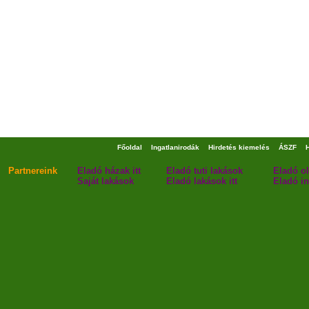
Főoldal
Ingatlanirodák
Hirdetés kiemelés
ÁSZF
Partnereink
Eladó házak itt
Eladó tuti lakások
Eladó o
Saját lakások
Eladó lakások itt
Eladó in