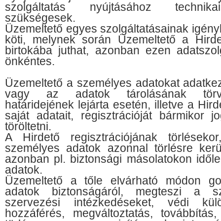
szolgáltatás nyújtásához technikai
szükségesek.
Üzemeltető egyes szolgáltatásainak igényb
köti, melynek során Üzemeltető a Hird
birtokába juthat, azonban ezen adatszo
önkéntes.
Üzemeltető a személyes adatokat adatke
vagy az adatok tárolásának törv
határidejének lejárta esetén, illetve a Hird
saját adatait, regisztrációját bármikor j
töröltetni.
A Hirdető regisztrációjának törlésekor
személyes adatok azonnal törlésre kerü
azonban pl. biztonsági másolatokon idő
adatok.
Üzemeltető a tőle elvárható módon g
adatok biztonságáról, megteszi a s
szervezési intézkedéseket, védi kül
hozzáférés, megváltoztatás, továbbítás,