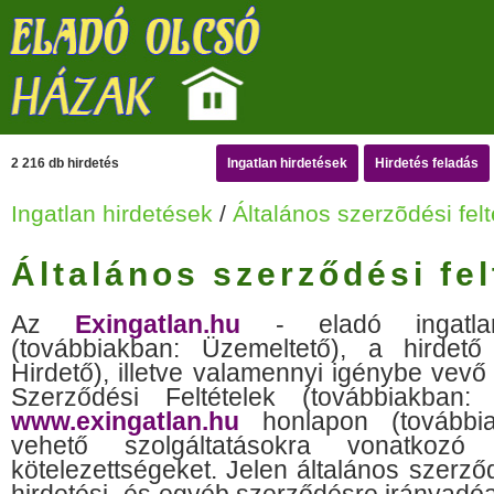
2 216 db hirdetés
Ingatlan hirdetések
Hirdetés feladás
Ingatlan hirdetések
/
Általános szerzõdési felt
Általános szerződési fel
Az
Exingatlan.hu
- eladó ingatlano
(továbbiakban: Üzemeltető), a hirdető 
Hirdető), illetve valamennyi igénybe vevő
Szerződési Feltételek (továbbiakban
www.exingatlan.hu
honlapon (továbbia
vehető szolgáltatásokra vonatkozó
kötelezettségeket. Jelen általános szerző