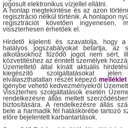
jogosult elektronikus vízjellel ellátni.
A honlap megtekintése és az azon törté
regisztráció nélkül történik. A honlapon ny
regisztrációt követően ingyenesen, 
visszterhesen érhetőek el.
Hirdető kijelenti és szavatolja, hogy a
hatályos jogszabályokat betartja, az
alkotásokhoz fűződő jogot nem sért, il
közvetítéshez az érintett személyek hozzá
Üzemeltető által kínált aktuális hirde
kiegészítő szolgáltatásokat jele
elválaszthatatlan részét képező
melléklet
igénybe vehető kedvezményekről Üzemeltet
Visszterhes szolgáltatások esetén Üzeme
rendelkezésre állás mellett szerződésben 
biztosítására. A rendelkezésre állás s
bele a harmadik fél hatáskörébe tartozó s
előre bejelentett karbantartások.