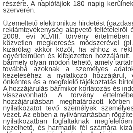
részére. A naplófájlok 180 napig kerülne
szerverén.
Üzemeltető elektronikus hirdetést (gazdas
reklámtevékenység alapvető feltételeiről 
2008. évi XLVIII. törvény értelmében
közvetlen megkeresés módszerével (pl. 
kizárólag akkor közöl, ha ahhoz a rekl
egyértelműen és kifejezetten hozzájárult.
bármely olyan módon tehető, amely tartal
továbbá azoknak a személyes adato
kezeléséhez a nyilatkozó hozzájárul, 
önkéntes és a megfelelő tájékoztatás birto
A hozzájárulás bármikor korlátozás és ind
visszavonható. A törvény értelm
hozzájárulásban meghatározott körben
nyilatkozatot tevő személyek személyes 
vezet. Az ebben a nyilvántartásban rögzíte
nyilatkozatban foglaltaknak megfelelőe
kezelhető, és harmadik fél számára kizár