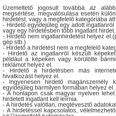
Üzemeltető jogosult továbbá az alább
megsértése, megvalósulása esetén külön é
hirdetést, vagy a megfelelő kategóriába á
- Hirdető egyidejűleg egy adott ingatlanról 
vagy egy hirdetésben több ingatlant hirdet.
- Hirdető nem ingatlanhirdetést helyez el.(p
gép stb.)
- Hirdető a hirdetést nem a megfelelő kateg
- Hirdető az ingatlanról készült képeket
például a képeken vagy körülötte bármily
reklámot helyez el.
- Hirdető a hirdetésben más internete
hivatkozást helyez el.
- Ingyenesen hirdető magánszemély ké
egyidejűleg bármilyen formában helyez el.
- A honlapon csak magyar nyelven lehet h
hirdetett ingatlant kell leírnia.
- A hirdetés valótlan, megtévesztő adatokat
- A hirdetéssel kapcsolatos, vélelmezhet