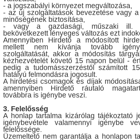
- a jogszabályi környezet megváltozása,
- az új szolgáltatások bevezetése vagy 
minőségének biztosítása,
- vagy a gazdasági, műszaki ill. 
bekövetkezett lényeges változás ezt indoko
Amennyiben Hirdető a módosított hird
mellett nem kívánja tovább igén
szolgáltatását, akkor a módosítás tárgyá
kézhezvételét követő 15 napon belül - ér
pedig a tudomásszerzéstől számított 15
hatályú felmondásra jogosult.
A hirdetési csomagok és díjak módosítás
amennyiben Hirdető ráutaló magatart
továbbra is igénybe veszi.
3. Felelősség
A honlap tartalma kizárólag tájékoztató 
igénybevétele valamennyi igénybe ve
felelőssége.
Üzemeltető nem garantálja a honlapon tal