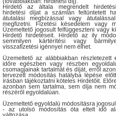
(továbbiakban: hirdetési díj).
Hirdető az általa megrendelt hirdeté
hirdetési díjat a számlán feltüntetett h
átutalási megbízással vagy átutaláss
megfizetni. Fizetési késedelem vagy 
Üzemeltető jogosult felfüggeszteni vagy k
Hirdető hirdetéseit. Hirdető az ily módo
semmilyen kártérítési vagy bármily
visszafizetési igénnyel nem élhet.
Üzemeltető az alábbiakban részletezett e
időre egészben vagy részben egyoldalú
csomagjainak tartalmát és díját, erről az
tervezett módosítás hatályba lépése előt
írásban tájékoztatni köteles Hirdetőit. Előre
azonban sem tartalma, sem díja nem mó
részéről egyoldalúan.
Üzemeltető egyoldalú módosításra jogosu
- az utolsó módosítás óta eltelt idő al
változása,