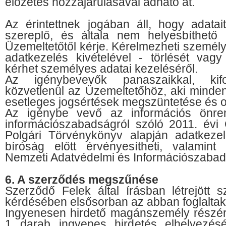
előzetes hozzájárulásával adható át.
Az érintettnek jogában áll, hogy adatai
szereplő, és általa nem helyesbíthető 
Üzemeltetőtől kérje. Kérelmezheti személy
adatkezelés kivételével - törlését vagy 
kérhet személyes adatai kezeléséről.
Az igénybevevők panaszaikkal, kifog
közvetlenül az Üzemeltetőhöz, aki minden
esetleges jogsértések megszüntetése és 
Az igénybe vevő az információs önren
információszabadságról szóló 2011. évi C
Polgári Törvénykönyv alapján adatkezel
bíróság előtt érvényesítheti, valamint
Nemzeti Adatvédelmi és Információszaba
6. A szerződés megszűnése
Szerződő Felek által írásban létrejött
kérdésében elsősorban az abban foglaltak
Ingyenesen hirdető magánszemély részéről 
1 darab ingyenes hirdetés elhelyezésé