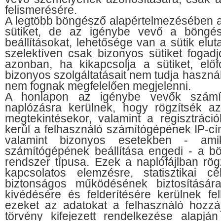
felismerésére.
A legtöbb böngésző alapértelmezésében a
sütiket, de az igénybe vevő a böngés
beállításokat, lehetősége van a sütik elu
szelektíven csak bizonyos sütiket fogad
azonban, ha kikapcsolja a sütiket, elő
bizonyos szolgáltatásait nem tudja haszná
nem fognak megfelelően megjelenni.
A honlapon az igénybe vevők számít
naplózásra kerülnek, hogy rögzítsék az
megtekintésekor, valamint a regisztráció
kerül a felhasználó számítógépének IP-cím
valamint bizonyos esetekben - am
számítógépének beállítása engedi - a b
rendszer típusa. Ezek a naplófájlban rög
kapcsolatos elemzésre, statisztikai c
biztonságos működésének biztosításár
kivédésére és felderítésére kerülnek fe
ezeket az adatokat a felhasználó hozzá
törvény kifejezett rendelkezése alapján