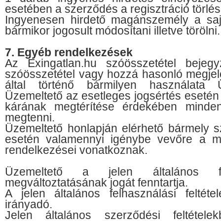
esetében a szerződés a regisztráció törlé
Ingyenesen hirdető magánszemély a saját 
bármikor jogosult módosítani illetve törölni.
7. Egyéb rendelkezések
Az Exingatlan.hu szóösszetétel bejeg
szóösszetétel vagy hozzá hasonló megje
által történő bármilyen használata Ü
Üzemeltető az esetleges jogsértés esetén
kárának megtérítése érdekében minden
megtenni.
Üzemeltető honlapján elérhető bármely sz
esetén valamennyi igénybe vevőre a m
rendelkezései vonatkoznak.
Üzemeltető a jelen általános felh
megváltoztatásának jogát fenntartja.
A jelen általános felhasználási felté
irányadó.
Jelen általános szerződési feltétel