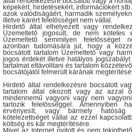
által rendelkezésre bocsátott vagy a honla
képekért, hirdetésekért, információkért stb
azok valódiságáért, harmadik személyekne
illetve kárért felelősséget nem vállal.
Hirdető által elhelyezett vagy rendelkez
Üzemeltető jogosult, de nem köteles el
Üzemeltető semmilyen felelősséget n
azonban tudomására jut, hogy a közzé
bocsátott tartalom Üzemeltető vagy har
jogos érdekét illetve hatályos jogszabályt
tartalmat eltávolítani és tartalom közzétevő
bocsátójától felmerült kárának megtérítését
Hirdető által rendelkezésre bocsátott vag
tartalom által okozott vagy az azzal ö
mindennemű vagyoni vagy nem vagyoni k
tartozik felelősséggel. Amennyiben h
érvényesít, vagy bármely hatóság el
kötelezettséget vállal az ezzel kapcsola
költség és kár megtérítésére.
Mivel az Internet nyitott és nem tekinthe