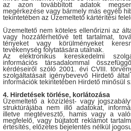
az azon továbbított adatok megsem
megérkezése vagy bármely más egyéb hiba
tekintetében az Üzemeltető kártérítési fele
Üzemeltető nem köteles ellenőrizni az által
vagy hozzáférhetővé tett tartalmat, to
tényeket vagy körülményeket keresn
tevékenység folytatására utalnak.
Az elektronikus kereskedelmi szolgá
információs társadalommal összefügg
kérdéseiről szóló 2001. évi CVIII. törvé
szolgáltatásait igénybevevő Hirdető álta
információk tekintetében Hirdető minősül s
4. Hirdetések törlése, korlátozása
Üzemeltető a közízlést- vagy jogszabályt
struktúrájába nem illő adatokat, informác
illetve megtévesztő, hamis vagy a va
megfelelő, vagy bújtatott reklámot tarta
értesítés, előzetes bejelentés nélkül jogosu