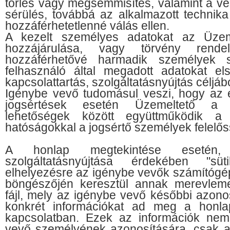
törlés vagy megsemmisítés, valamint a v
sérülés, továbbá az alkalmazott technik
hozzáférhetetlenné válás ellen.
A kezelt személyes adatokat az Üzeme
hozzájárulása, vagy törvény rende
hozzáférhetővé harmadik személyek 
felhasználó által megadott adatokat el
kapcsolattartás, szolgáltatásnyújtás céljábó
Igénybe vevő tudomásul veszi, hogy az 
jogsértések esetén Üzemeltető a j
lehetőségek között együttműködik a 
hatóságokkal a jogsértő személyek felelő
A honlap megtekintése esetén,
szolgáltatásnyújtása érdekében "süt
elhelyezésre az igénybe vevők számítógép
böngészőjén keresztül annak merevleme
fájl, mely az igénybe vevő későbbi azonos
konkrét információkat ad meg a honla
kapcsolatban. Ezek az információk ne
vevő személyének azonosítására, csak 