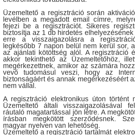
Üzemeltető a regisztráció során aktiváció
levélben a megadott email címre, melyr
fejezi be a regisztrációt. Sikeres regis
biztosítja az 1 db hirdetés elhelyezéséne
erre a visszaigazolásra a regisztráció
legkésőbb 7 napon belül nem kerül sor, 
az ajánlati kötöttség alól. A regisztráci
akkor tekinthető az Üzemeltetőhöz, ill
megérkezettnek, amikor az számára hozzá
vevő tudomásul veszi, hogy az Intern
biztonságáért és annak megérkezéséért az
nem vállal.
A regisztráció elektronikus úton történ
Üzemeltető általi visszaigazolásával f
ráutaló magatartással jön létre. A megköt
írásban megkötött szerződésnek. Szer
magyar nyelven van lehetőség.
Üzemeltető a regisztráció tartalmát elektr