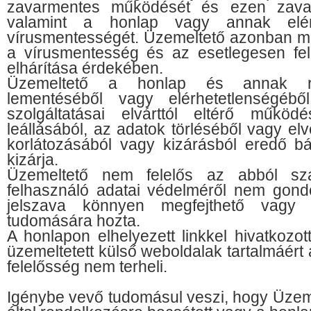
zavarmentes működését és ezen zavaro
valamint a honlap vagy annak eléré
vírusmentességét. Üzemeltető azonban min
a vírusmentesség és az esetlegesen fel
elhárítása érdekében.
Üzemeltető a honlap és annak rés
lementéséből vagy elérhetetlenségébő
szolgáltatásai elvárttól eltérő működé
leállásából, az adatok törléséből vagy el
korlátozásából vagy kizárásból eredő bá
kizárja.
Üzemeltető nem felelős az abból sz
felhasználó adatai védelméről nem gondo
jelszava könnyen megfejthető vagy
tudomására hozta.
A honlapon elhelyezett linkkel hivatkozot
üzemeltetett külső weboldalak tartalmáért
felelősség nem terheli.
Igénybe vevő tudomásul veszi, hogy Üzeme