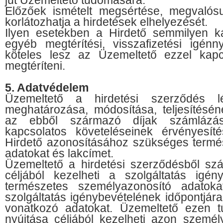
jut Üzemeltető tudomására.
Előzőek ismételt megsértése, megvalós
korlátozhatja a hirdetések elhelyezését.
Ilyen esetekben a Hirdető semmilyen ká
egyéb megtérítési, visszafizetési igén
köteles lesz az Üzemeltető ezzel kapcs
megtéríteni.
5. Adatvédelem
Üzemeltető a hirdetési szerződés lé
meghatározása, módosítása, teljesítésén
az ebből származó díjak számlázás
kapcsolatos követeléseinek érvényesíté
Hirdető azonosításához szükséges termé
adatokat és lakcímet.
Üzemeltető a hirdetési szerződésből sz
céljából kezelheti a szolgáltatás igén
természetes személyazonosító adatoka
szolgáltatás igénybevételének időpontjára
vonatkozó adatokat. Üzemeltető ezen t
nyújtása céljából kezelheti azon szemé