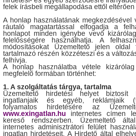
hirdetési- és egyéb szerződésre irányadóa
felek írásbeli megállapodása ettől eltérőe
A honlap használatának megkezdésével 
ráutaló magatartással elfogadja a felha
honlapot minden igénybe vevő kizárólag
felelősségére használhatja. A felhaszná
módosításokat Üzemeltető jelen oldal fe
tartalmazó részén közzéteszi és a változá
felhívja.
A honlap használatba vétele kizárólag 
megfelelő formában történhet:
1. A szolgáltatás tárgya, tartalma
Üzemeltető hirdetési helyet biztosít
ingatlanjaik és egyéb, reklámjaik (t
folyamatos hirdetésére az Üzemelte
www.exingatlan.hu
internetes címen lev
kereső rendszerben. Üzemeltető által
internetes adminisztrátori felület haszná
ingatlan hirdetéseit. A Hirdető által elhe