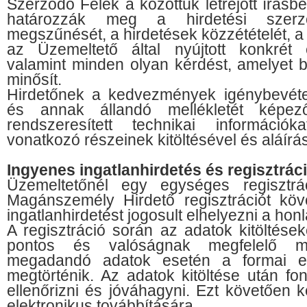
Szerződő Felek a közöttük létrejött írásb
határozzák meg a hirdetési szerző
megszűnését, a hirdetések közzétételét, a h
az Üzemeltető által nyújtott konkrét e
valamint minden olyan kérdést, amelyet b
minősít.
Hirdetőnek a kedvezmények igénybevétel
és annak állandó mellékletét képe
rendszeresített technikai információk
vonatkozó részeinek kitöltésével és aláírá
Ingyenes ingatlanhirdetés és regisztrác
Üzemeltetőnél egy egységes regisztrá
Magánszemély Hirdető regisztrációt kö
ingatlanhirdetést jogosult elhelyezni a hon
A regisztráció során az adatok kitöltések
pontos és valóságnak megfelelő me
megadandó adatok esetén a formai el
megtörténik. Az adatok kitöltése után fo
ellenőrizni és jóváhagyni. Ezt követően k
elektronikus továbbítására.