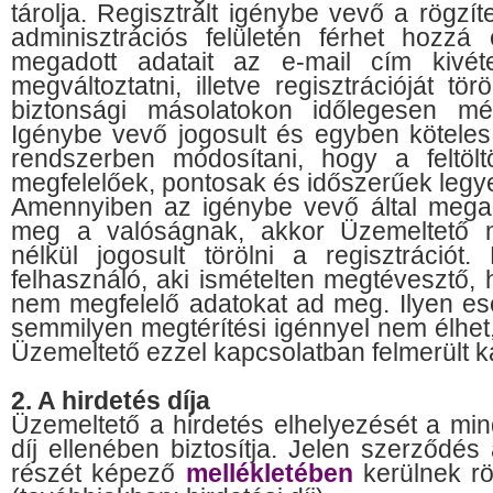
tárolja. Regisztrált igénybe vevő a rögzít
adminisztrációs felületén férhet hozzá
megadott adatait az e-mail cím kivéte
megváltoztatni, illetve regisztrációját tör
biztonsági másolatokon időlegesen m
Igénybe vevő jogosult és egyben köteles 
rendszerben módosítani, hogy a feltölt
megfelelőek, pontosak és időszerűek legy
Amennyiben az igénybe vevő által megad
meg a valóságnak, akkor Üzemeltető m
nélkül jogosult törölni a regisztrációt
felhasználó, aki ismételten megtévesztő,
nem megfelelő adatokat ad meg. Ilyen e
semmilyen megtérítési igénnyel nem élhet
Üzemeltető ezzel kapcsolatban felmerült ká
2. A hirdetés díja
Üzemeltető a hirdetés elhelyezését a min
díj ellenében biztosítja. Jelen szerződés 
részét képező
mellékletében
kerülnek rö