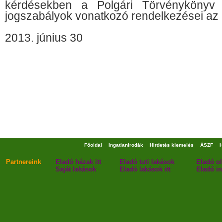
kérdésekben a Polgári Törvénykönyv
jogszabályok vonatkozó rendelkezései az 
2013. június 30
Főoldal
Ingatlanirodák
Hirdetés kiemelés
ÁSZF
Partnereink
Eladó házak itt
Eladó tuti lakások
Eladó o
Saját lakások
Eladó lakások itt
Eladó in