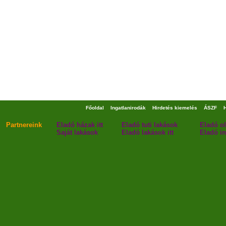
Főoldal
Ingatlanirodák
Hirdetés kiemelés
ÁSZF
Partnereink
Eladó házak itt
Eladó tuti lakások
Eladó o
Saját lakások
Eladó lakások itt
Eladó in