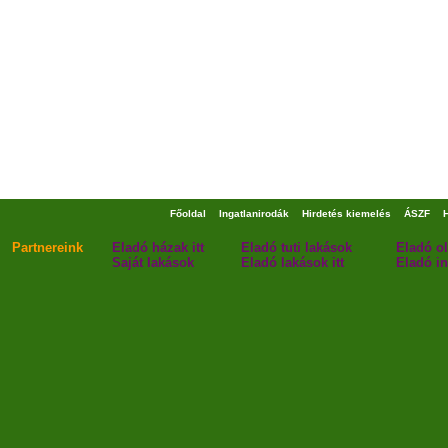
Főoldal
Ingatlanirodák
Hirdetés kiemelés
ÁSZF
Partnereink
Eladó házak itt
Eladó tuti lakások
Eladó o
Saját lakások
Eladó lakások itt
Eladó in