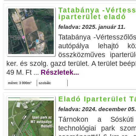
Tatabánya -Vértess
iparterület eladó
feladva: 2025. január 11.
Tatabánya -Vértesszőlős 
autópálya lehajtó 
összközműves iparterül
ker. és szolg. gazd terület. A terület beépí
49 M. Ft ...
Részletek...
méret: 3 000m²
szobák:
Eladó Iparterület 
feladva: 2024. december 05.
Tárnokon a Sóskúti 
technológiai park sz