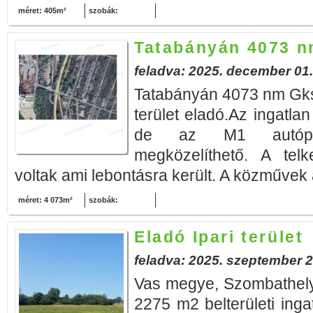
méret: 405m²
szobák:
Tatabányán 4073 nm
feladva: 2025. december 01.
Tatabányán 4073 nm Gks
terület eladó.Az ingatlan
de az M1 autópál
megközelíthető. A tel
voltak ami lebontásra került. A közművek a
méret: 4 073m²
szobák:
Eladó Ipari terület
feladva: 2025. szeptember 2
Vas megye, Szombathely,
2275 m2 belterületi inga