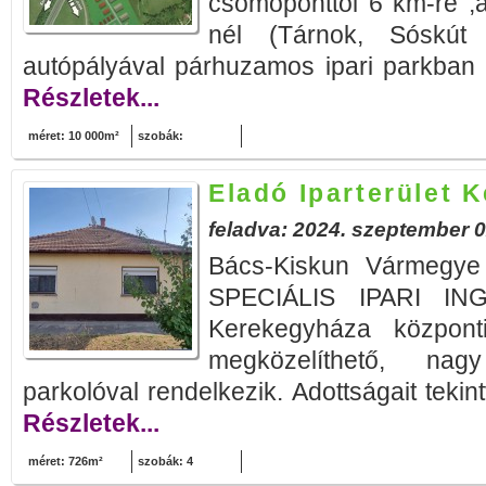
csomóponttól 6 km-re ,
nél (Tárnok, Sóskút 
autópályával párhuzamos ipari parkban 
Részletek...
méret: 10 000m²
szobák:
Eladó Iparterület 
feladva: 2024. szeptember 0
Bács-Kiskun Vármegy
SPECIÁLIS IPARI ING
Kerekegyháza központi
megközelíthető, nagy
parkolóval rendelkezik. Adottságait tekin
Részletek...
méret: 726m²
szobák: 4