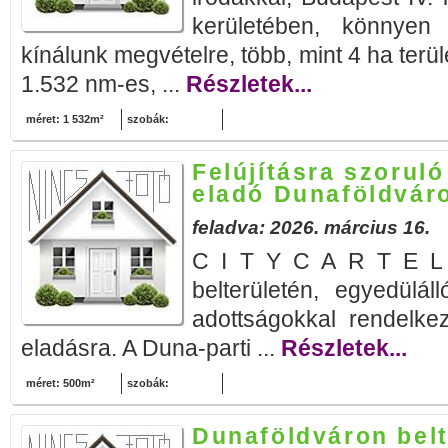
kerületében, könnyen 
kínálunk megvételre, több, mint 4 ha terül
1.532 nm-es, ...
Részletek...
méret: 1 532m²
szobák:
Felújításra szoruló
eladó Dunaföldvár
feladva: 2026. március 16.
C I T Y C A R T E L b
belterületén, egyedülál
adottságokkal rendelkez
eladásra. A Duna-parti ...
Részletek...
méret: 500m²
szobák:
Dunaföldváron belt