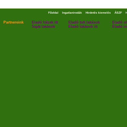
Főoldal
Ingatlanirodák
Hirdetés kiemelés
ÁSZF
Partnereink
Eladó házak itt
Eladó tuti lakások
Eladó o
Saját lakások
Eladó lakások itt
Eladó in