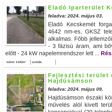
Eladó Iparterület 
feladva: 2024. május 03.
Eladó Kecskemét forgal
4642 nm-es, GKSZ tele
alkalmas. Főbb jellemzői:
- 3 fázisú áram, ami bőv
előtt - 24 kW napelemrendszer lett ...
Rész
méret: 4 642m²
szobák:
Fejlesztési terület
Hajdúsámson
feladva: 2024. május 09.
Hajdúsámson északi kör
művelés alól kivett terü