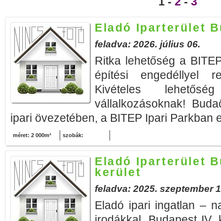
1 -
2
-
3
Eladó Iparterület 
feladva: 2026. július 06.
Ritka lehetőség a BITEP
építési engedéllyel r
Kivételes lehetősé
vállalkozásoknak! Buda
ipari övezetében, a BITEP Ipari Parkban e
méret: 2 000m²
szobák:
Eladó Iparterület B
kerület
feladva: 2025. szeptember 1
Eladó ipari ingatlan – n
irodákkal, Budapest IV.