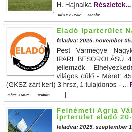
H. Hajnalka
Részletek...
méret: 2 275m²
szobák:
Eladó Iparterület 
feladva: 2025. november 05
Pest Vármegye Nagy
IPARI BESOROLÁSÚ 45
jellemzők - Elhelyezke
világos dűlő - Méret: 45
(GKSZ zárt kert) 3 hrsz, 1 tulajdonos - ...
méret: 4 500m²
szobák:
Felnémeti Agria Vá
iprterület eladó 2
feladva: 2025. szeptember 1