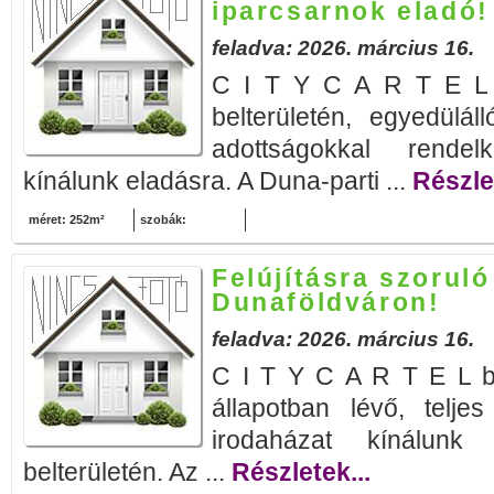
iparcsarnok eladó!
feladva: 2026. március 16.
C I T Y C A R T E L b
belterületén, egyedülál
adottságokkal rendel
kínálunk eladásra. A Duna-parti ...
Részlet
méret: 252m²
szobák:
Felújításra szorul
Dunaföldváron!
feladva: 2026. március 16.
C I T Y C A R T E L bem
állapotban lévő, teljes
irodaházat kínálunk 
belterületén. Az ...
Részletek...