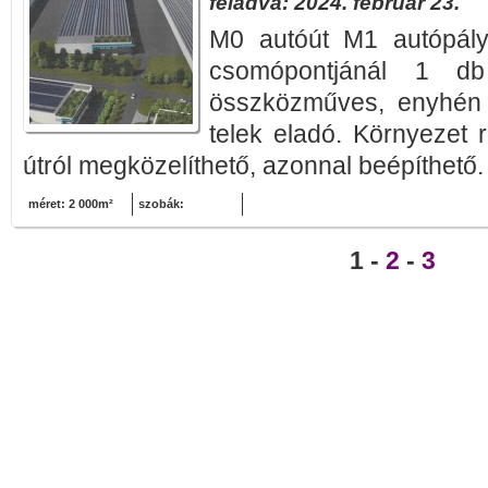
feladva: 2024. február 23.
M0 autóút M1 autópály
csomópontjánál 1 db
összközműves, enyhén l
telek eladó. Környezet r
útról megközelíthető, azonnal beépíthető. 
méret: 2 000m²
szobák:
1 -
2
-
3