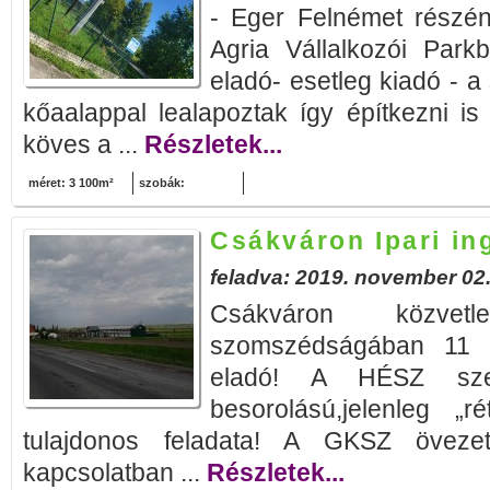
- Eger Felnémet részén
Agria Vállalkozói Park
eladó- esetleg kiadó - a
kőaalappal lealapoztak így építkezni is 
köves a ...
Részletek...
méret: 3 100m²
szobák:
Csákváron Ipari in
feladva: 2019. november 02
Csákváron közvetl
szomszédságában 11 1
eladó! A HÉSZ sze
besorolású,jelenleg „
tulajdonos feladata! A GKSZ övezet 
kapcsolatban ...
Részletek...