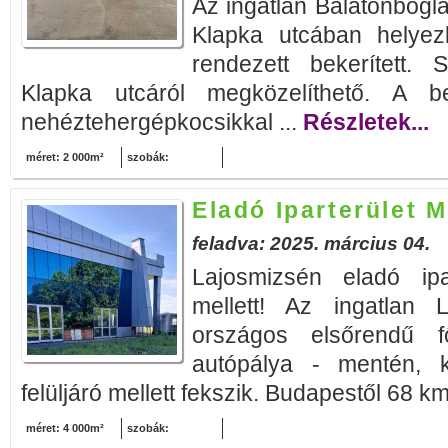
Az ingatlan Balatonboglá
Klapka utcában helyezk
rendezett bekerített. 
Klapka utcáról megközelíthető. A 
nehéztehergépkocsikkal ...
Részletek...
méret: 2 000m²
szobák:
Eladó Iparterület M
feladva: 2025. március 04.
Lajosmizsén eladó ipa
mellett! Az ingatlan L
országos elsőrendű 
autópálya - mentén, k
felüljáró mellett fekszik. Budapestől 68 km,
méret: 4 000m²
szobák: