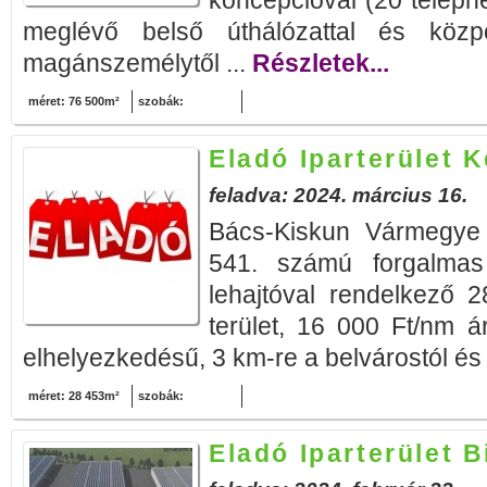
koncepcióval (20 teleph
meglévő belső úthálózattal és központ
magánszemélytől ...
Részletek...
méret: 76 500m²
szobák:
Eladó Iparterület 
feladva: 2024. március 16.
Bács-Kiskun Vármegy
541. számú forgalmas
lehajtóval rendelkező 2
terület, 16 000 Ft/nm ár
elhelyezkedésű, 3 km-re a belvárostól és 
méret: 28 453m²
szobák:
Eladó Iparterület 