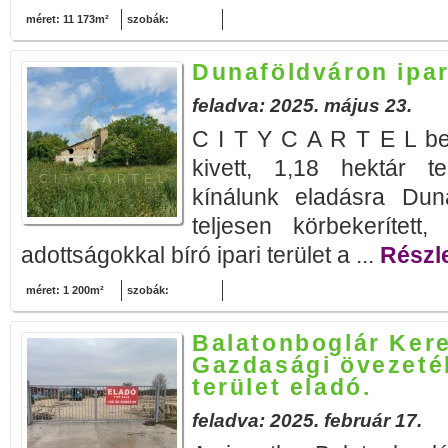
méret: 11 173m²
szobák:
Dunaföldváron ipar
feladva: 2025. május 23.
C I T Y C A R T E L be
kivett, 1,18 hektár te
kínálunk eladásra Duna
teljesen körbekerített, 
adottságokkal bíró ipari terület a ...
Részle
méret: 1 200m²
szobák:
Balatonboglár Ker
Gazdasági övezetéb
terület eladó.
feladva: 2025. február 17.