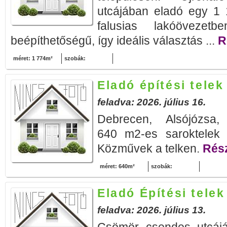
utcájában eladó egy 1 1
falusias lakóövezet
beépíthetőségű, így ideális választás ...
R
méret: 1 774m²
szobák:
Eladó építési tele
feladva: 2026. július 16.
Debrecen, Alsójózsa, 
640 m2-es saroktelek ki
Közművek a telken.
Rész
méret: 640m²
szobák:
Eladó Építési tele
feladva: 2026. július 13.