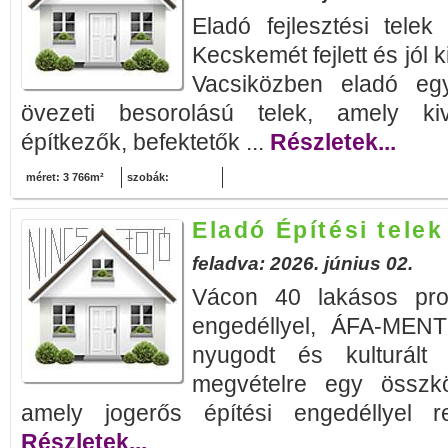
Eladó fejlesztési tele
Kecskemét fejlett és jól 
Vacsiközben eladó eg
övezeti besorolású telek, amely kiv
építkezők, befektetők ...
Részletek...
méret: 3 766m²
szobák:
Eladó Építési telek
feladva: 2026. június 02.
Vácon 40 lakásos pro
engedéllyel, ÁFA-MEN
nyugodt és kulturált 
megvételre egy összkö
amely jogerős építési engedéllyel r
Részletek...