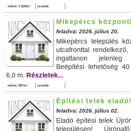
méret: 1 628m²
szobák:
Mikepércs központ
feladva: 2026. július 20.
Mikepércs település kö
utcafronttal rendelkező
ingatlanon jelenleg 
Beépítési lehetőség 4
6,0 m.
Részletek...
méret: 997m²
szobák:
Építési telek eladó
feladva: 2026. július 02.
Eladó építési telek Újr
településen! Újróna