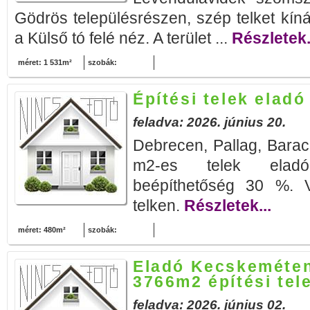
Gödrös településrészen, szép telket kíná
a Külső tó felé néz. A terület ...
Részletek.
méret: 1 531m²
szobák:
Építési telek elad
feladva: 2026. június 20.
Debrecen, Pallag, Bara
m2-es telek eladó
beépíthetőség 30 %. Ví
telken.
Részletek...
méret: 480m²
szobák:
Eladó Kecskeméten
3766m2 építési tel
feladva: 2026. június 02.