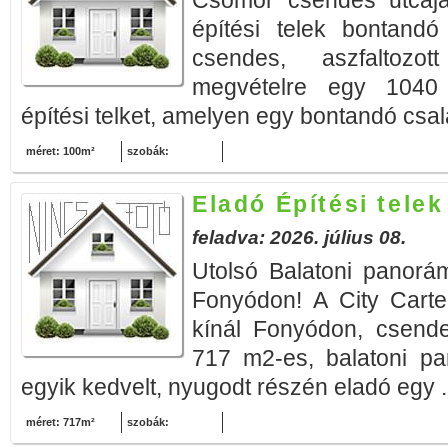
Csömör csendes utcáj
építési telek bontand
csendes, aszfaltozot
megvételre egy 1040
építési telket, amelyen egy bontandó csal
méret: 100m²
szobák:
Eladó Építési tele
feladva: 2026. július 08.
Utolsó Balatoni panorá
Fonyódon! A City Cartel
kínál Fonyódon, csende
717 m2-es, balatoni pa
egyik kedvelt, nyugodt részén eladó egy .
méret: 717m²
szobák: