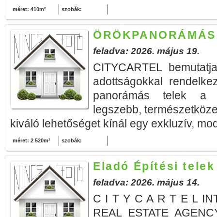
méret: 410m²
szobák:
ÖRÖKPANORÁMÁS 
feladva: 2026. május 19.
CITYCARTEL bemutatja
adottságokkal rendelke
panorámás telek a Ba
legszebb, természetközel
kiváló lehetőséget kínál egy exkluzív, mod
méret: 2 520m²
szobák:
Eladó Építési tele
feladva: 2026. május 14.
C I T Y C A R T E L 
REAL ESTATE AGENCY b