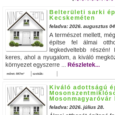
Belterületi sarki ép
Kecskeméten
feladva: 2026. augusztus 04
A természet mellett, még
építse fel álmai ott
legkedveltebb részén! 
keres, ahol a nyugalom, a kiváló megköz
környezet egyszerre ...
Részletek...
méret: 847m²
szobák:
Kiváló adottságú ép
Mosonszentmiklóso
Mosonmagyaróvár 
feladva: 2026. július 28.