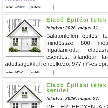
méret: 4 200m²
szobák:
Eladó Építési telek
feladva: 2026. május 31.
Balatonlellén építési t
mindössze 800 méte
Ingatlaniroda eladás
csendes, állandóan la
adottságokkal rendelkező, 977 m²-es építés
méret: 977m²
szobák:
Eladó Építési telek
kerület
feladva: 2026. május 27.
GELLÉRTHEGYEN, A C