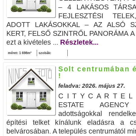
– 4 LAKÁSOS TÁRSA
FEJLESZTÉSI TELE
ADOTT LAKÁSOKKAL – AZ ALSÓ S
KERT, FELSŐ SZINTRŐL PANORÁMA A 
ezt a kivételes ...
Részletek...
méret: 1 698m²
szobák:
Solt centrumában é
!
feladva: 2026. május 27.
C I T Y C A R T E L
ESTATE AGENCY b
adottságokkal rendelke
építési telket kínálunk eladásra a cs
belvárosában. A település centrumától mi