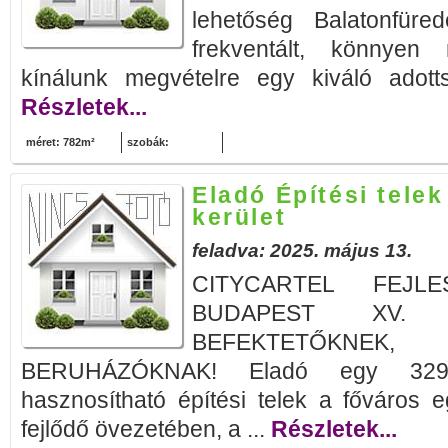
lehetőség Balatonfüre
frekventált, könnyen 
kínálunk megvételre egy kiváló adotts
Részletek...
méret: 782m²
szobák:
Eladó Építési tele
kerület
feladva: 2025. május 13.
CITYCARTEL FEJLE
BUDAPEST XV. 
BEFEKTETŐKNEK, 
BERUHÁZÓKNAK! Eladó egy 3291
hasznosítható építési telek a főváros 
fejlődő övezetében, a ...
Részletek...