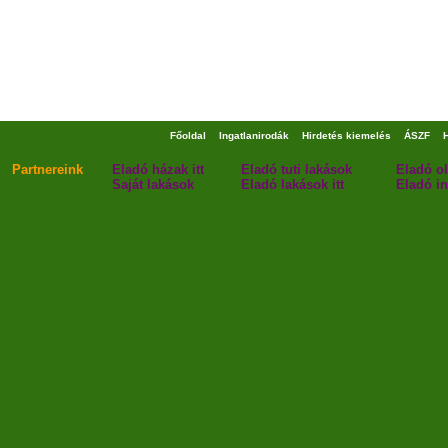
Főoldal
Ingatlanirodák
Hirdetés kiemelés
ÁSZF
Partnereink
Eladó házak itt
Eladó tuti lakások
Eladó o
Saját lakások
Eladó lakások itt
Eladó in