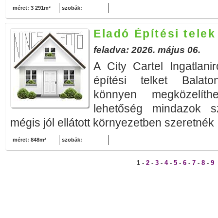
méret: 3 291m²
szobák:
Eladó Építési telek
feladva: 2026. május 06.
A City Cartel Ingatlani
építési telket Balato
könnyen megközelíthe
lehetőség mindazok s
mégis jól ellátott környezetben szeretnék 
méret: 848m²
szobák:
1 -
2
-
3
-
4
-
5
-
6
-
7
-
8
-
9