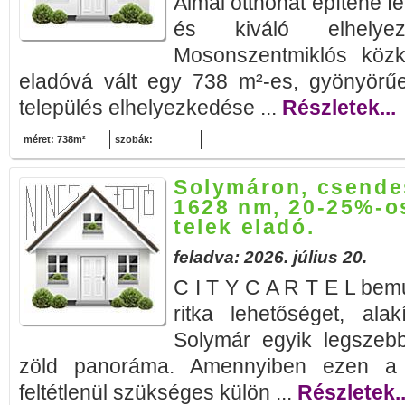
Álmai otthonát építené f
és kiváló elhelyez
Mosonszentmiklós közk
eladóvá vált egy 738 m²-es, gyönyörűen
település elhelyezkedése ...
Részletek...
méret: 738m²
szobák:
Solymáron, csende
1628 nm, 20-25%-o
telek eladó.
feladva: 2026. július 20.
C I T Y C A R T E L bemu
ritka lehetőséget, alak
Solymár egyik legszebb
zöld panoráma. Amennyiben ezen a 
feltétlenül szükséges külön ...
Részletek..