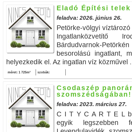
Eladó Építési tele
feladva: 2026. június 26.
Petörke-völgyi víztározó
Ingatlanközvetítő I
Bárdudvarnok-Petörkén
besorolású ingatlant, m
helyezkedik el. Az ingatlan víz közművel .
méret: 1 725m²
szobák:
Csodaszép panorám
szomszédságában!
feladva: 2023. március 27.
C I T Y C A R T E L b
egyik legszebben f
Levendulavidék szomsz