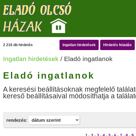
2 216 db hirdetés
Ingatlan hirdetések
Hirdetés feladás
Ingatlan hirdetések
/ Eladó ingatlanok
Eladó ingatlanok
A keresési beállításoknak megfelelő találat
kereső beállításaival módosíthatja a találat
rendezés:
1 -
2
-
3
-
4
-
5
-
6
-
7
-
8
-
9