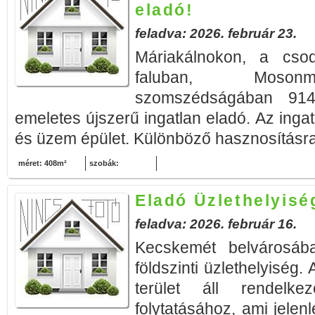
eladó!
feladva: 2026. február 23.
Máriakálnokon, a csod
faluban, Mosonm
szomszédságában 91
emeletes újszerű ingatlan eladó. Az ingatl
és üzem épület. Különböző hasznosításra
méret: 408m²
szobák:
Eladó Üzlethelyis
feladva: 2026. február 16.
Kecskemét belvárosáb
földszinti üzlethelyiség
terület áll rendelk
folytatásához, ami jelenl