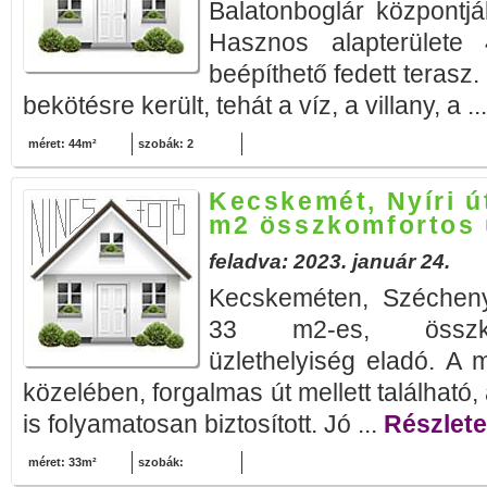
Balatonboglár központjá
Hasznos alapterület
beépíthető fedett teras
bekötésre került, tehát a víz, a villany, a ..
méret: 44m²
szobák: 2
Kecskemét, Nyíri ú
m2 összkomfortos 
feladva: 2023. január 24.
Kecskeméten, Szécheny
33 m2-es, összkomf
üzlethelyiség eladó. A 
közelében, forgalmas út mellett található
is folyamatosan biztosított. Jó ...
Részletek
méret: 33m²
szobák: