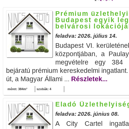
Prémium üzlethely
Budapest egyik le
belvárosi lokációj
feladva: 2026. július 14.
Budapest VI. kerületének
központjában, a Paula
megvételre egy 384 m
bejáratú prémium kereskedelmi ingatlant.
út, a Magyar Állami ...
Részletek...
méret: 384m²
szobák: 4
Eladó Üzlethelyisé
feladva: 2026. június 08.
A City Cartel ingatla