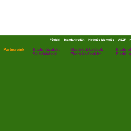
Főoldal
Ingatlanirodák
Hirdetés kiemelés
ÁSZF
Partnereink
Eladó házak itt
Eladó tuti lakások
Eladó o
Saját lakások
Eladó lakások itt
Eladó in