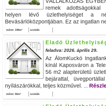
VÁLLALKOZÁS EGYBEN E
remek adottságokkal r
helyen lévő üzlethelyiséget a n
Bevásárlóközpontjában. Ez az ingatlan n
méret: 198m²
szobák:
Eladó Üzlethelyis
feladva: 2026. április 29.
Az ÁlomKuckó Ingatlank
kínál Kaposváron a Telek
56 m2 alapterületű üzlet
bejárattal, üvegportáll
nyílászárókkal, teljes közművel. ...
Részle
méret: 56m²
szobák: