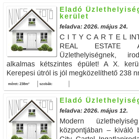
Eladó Üzlethelyisé
kerület
feladva: 2026. május 24.
C I T Y C A R T E L 
REAL ESTATE AG
Üzlethelyiségnek, ir
alkalmas kétszintes épület! A X. ker
Kerepesi útról is jól megközelíthető 238 n
méret: 238m²
szobák:
Eladó Üzlethelyisé
feladva: 2026. május 12.
Modern üzlethelyisé
központjában – kiváló b