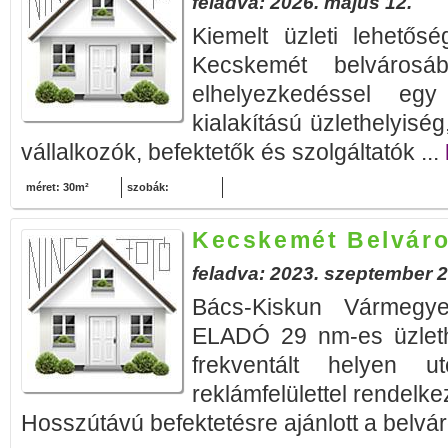
feladva: 2026. május 12.
Kiemelt üzleti lehetős
Kecskemét belvárosáb
elhelyezkedéssel eg
kialakítású üzlethelyiség
vállalkozók, befektetők és szolgáltatók ...
méret: 30m²
szobák:
Kecskemét Belváros
feladva: 2023. szeptember 2
Bács-Kiskun Vármegy
ELADÓ 29 nm-es üzleth
frekventált helyen ut
reklámfelülettel rendelk
Hosszútávú befektetésre ajánlott a belváro