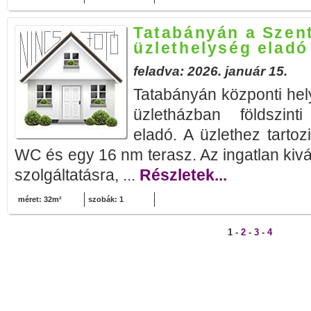
Tatabányán a Szent
üzlethelység eladó
feladva: 2026. január 15.
Tatabányán központi hely
üzletházban földszinti 
eladó. A üzlethez tartoz
WC és egy 16 nm terasz. Az ingatlan kiv
szolgáltatásra, ...
Részletek...
méret: 32m²
szobák: 1
1 -
2
-
3
-
4