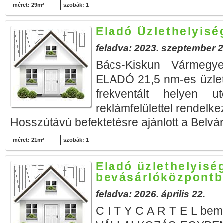
méret: 29m²
szobák: 1
Eladó Üzlethelyis
feladva: 2023. szeptember 2
Bács-Kiskun Vármegy
ELADÓ 21,5 nm-es üzlet
frekventált helyen ut
reklámfelülettel rendelk
Hosszútávú befektetésre ajánlott a Belváro
méret: 21m²
szobák: 1
Eladó üzlethelyis
bevásárlóközpontb
feladva: 2026. április 22.
C I T Y C A R T E L be