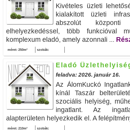
Kivételes üzleti lehető
kialakított üzleti infr
abszolút központi 
elhelyezkedéssel, több funkcióval m
komplexum eladó, amely azonnali ...
Rész
méret: 250m²
szobák:
Eladó Üzlethelyisé
feladva: 2026. január 16.
Az ÁlomKuckó Ingatlank
kínál Taszár belterüle
szociális helyiség, mű
ingatlant. Az inga
alapterületen helyezkedik el. A felépítmén
méret: 210m²
szobák: