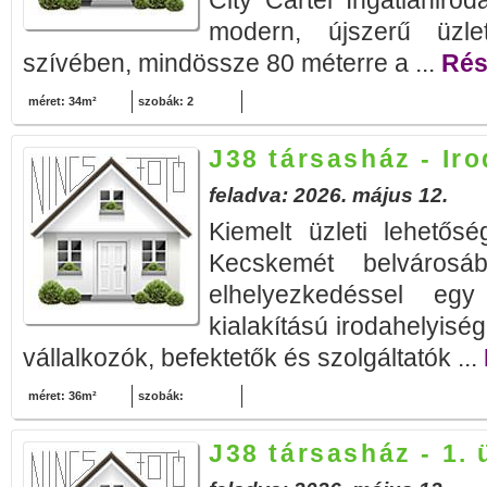
City Cartel Ingatlanirod
modern, újszerű üzleth
szívében, mindössze 80 méterre a ...
Rész
méret: 34m²
szobák: 2
J38 társasház - Ir
feladva: 2026. május 12.
Kiemelt üzleti lehetős
Kecskemét belvárosáb
elhelyezkedéssel eg
kialakítású irodahelyiség
vállalkozók, befektetők és szolgáltatók ...
méret: 36m²
szobák:
J38 társasház - 1. 