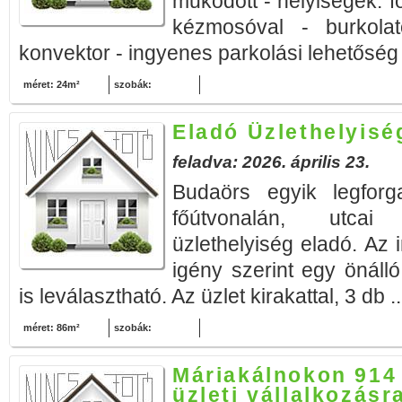
működött - helyiségek: 
kézmosóval - burkolat
konvektor - ingyenes parkolási lehetőség 
méret: 24m²
szobák:
Eladó Üzlethelyis
feladva: 2026. április 23.
Budaörs egyik legforg
főútvonalán, utcai
üzlethelyiség eladó. Az 
igény szerint egy önáll
is leválasztható. Az üzlet kirakattal, 3 db .
méret: 86m²
szobák:
Máriakálnokon 914
üzleti vállalkozásr