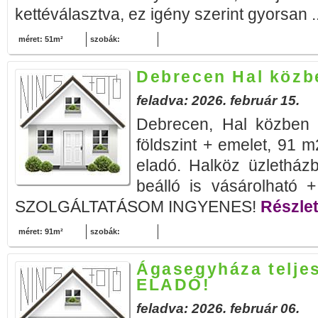
kettéválasztva, ez igény szerint gyorsan .
méret: 51m²
szobák:
Debrecen Hal közb
feladva: 2026. február 15.
Debrecen, Hal közben ta
földszint + emelet, 91 m
eladó. Halköz üzletház
beálló is vásárolhat
SZOLGÁLTATÁSOM INGYENES!
Részlet
méret: 91m²
szobák:
Ágasegyháza telje
ELADÓ!
feladva: 2026. február 06.