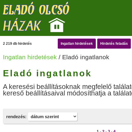
2 219 db hirdetés
Ingatlan hirdetések
Hirdetés feladás
Ingatlan hirdetések
/ Eladó ingatlanok
Eladó ingatlanok
A keresési beállításoknak megfelelő találat
kereső beállításaival módosíthatja a találat
rendezés:
1 -
2
-
3
-
4