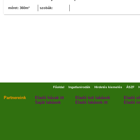
méret: 360m²
szobák:
Főoldal
Ingatlanirodák
Hirdetés kiemelés
ÁSZF
Partnereink
Eladó házak itt
Eladó tuti lakások
Eladó o
Saját lakások
Eladó lakások itt
Eladó in