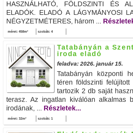
HASZNÁLHATÓ, FÖLDSZINTI ÉS A
ELADÓK. ELADÓ A LÁGYMÁNYOSI L
NÉGYZETMÉTERES, három ...
Részletek
méret: 458m²
szobák: 4
Tatabányán a Szent
iroda eladó
feladva: 2026. január 15.
Tatabányán központi h
téren földszinti felújíto
tartozik 2 db saját has
terasz. Az ingatlan kiválóan alkalmas b
irodának, ...
Részletek...
méret: 32m²
szobák: 1