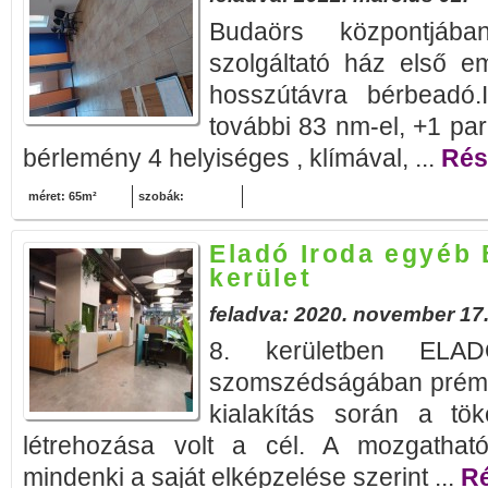
Budaörs központjába
szolgáltató ház első e
hosszútávra bérbeadó.
további 83 nm-el, +1 park
bérlemény 4 helyiséges , klímával, ...
Rész
méret: 65m²
szobák:
Eladó Iroda egyéb 
kerület
feladva: 2020. november 17
8. kerületben ELA
szomszédságában prémiu
kialakítás során a tök
létrehozása volt a cél. A mozgatható 
mindenki a saját elképzelése szerint ...
Ré