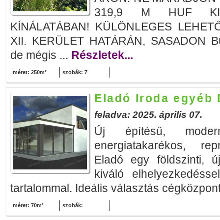
319,9 M HUF KI
KÍNÁLATÁBAN! KÜLÖNLEGES LEHETŐ
XII. KERÜLET HATÁRÁN, SASADON Bud
de mégis ...
Részletek...
méret: 250m²
szobák: 7
Eladó Iroda egyéb
feladva: 2025. április 07.
Új építésű, mode
energiatakarékos, rep
Eladó egy földszinti, ú
kiváló elhelyezkedéss
tartalommal. Ideális választás cégközpont
méret: 70m²
szobák: