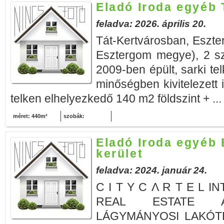
Eladó Iroda egyéb 
feladva: 2026. április 20.
Tát-Kertvárosban, Eszt
Esztergom megye), 2 szi
2009-ben épült, sarki te
minőségben kivitelezett i
telken elhelyezkedő 140 m2 földszint + ..
méret: 440m²
szobák:
Eladó Iroda egyéb 
kerület
feladva: 2024. január 24.
C I T Y C Λ R T E L 
REAL ESTATE AG
LÁGYMÁNYOSI LAKÓT