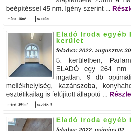
alapterülete 25nm a has
beépítéssel 45 nm. Igény szerint ...
Részle
méret: 45m²
szobák:
Eladó Iroda egyéb 
kerület
feladva: 2022. augusztus 30
5. kerületben, Parla
ELADÓ egy 264 nm al
ingatlan. 9 db optimá
mellékhelyiség, kazánszoba, konyhah
esztétikailag is felújított állapotú ...
Részlet
méret: 264m²
szobák: 9
Eladó Iroda egyéb
feladva: 2022. március 02.