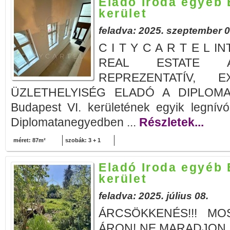
Eladó Iroda egyéb 
kerület
feladva: 2025. szeptember 0
C I T Y C A R T E L 
REAL ESTATE AG
REPREZENTATÍV, 
ÜZLETHELYISÉG ELADÓ A DIPLOM
Budapest VI. kerületének egyik legnív
Diplomatanegyedben ...
Részletek...
méret: 87m²
szobák: 3 + 1
Eladó Iroda egyéb 
kerület
feladva: 2025. július 08.
ÁRCSÖKKENÉS!!! M
ÁRON! NE MARADJON LE