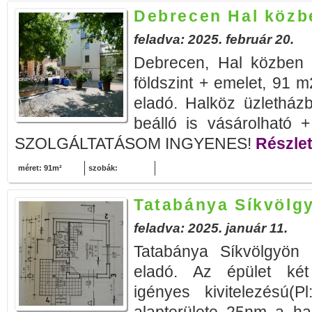
Debrecen Hal közb
feladva: 2025. február 20.
Debrecen, Hal közben ta
földszint + emelet, 91 m
eladó. Halköz üzletház
beálló is vásárolhat
SZOLGÁLTATÁSOM INGYENES!
Részlet
méret: 91m²
szobák:
Tatabánya Síkvölgy
feladva: 2025. január 11.
Tatabánya Síkvölgyön 
eladó. Az épület két
igényes kivitelezésú(P