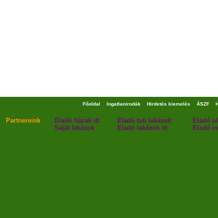
Főoldal
Ingatlanirodák
Hirdetés kiemelés
ÁSZF
Partnereink
Eladó házak itt
Eladó tuti lakások
Eladó o
Saját lakások
Eladó lakások itt
Eladó in