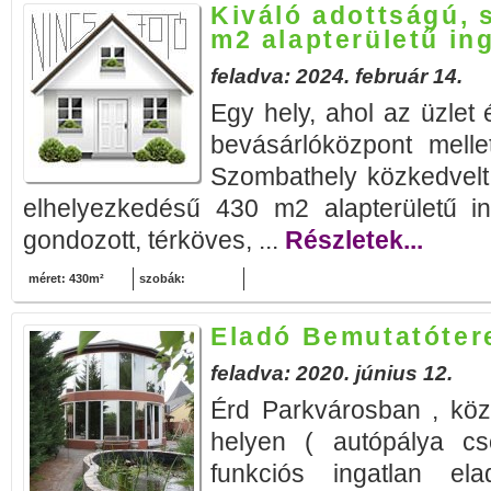
Kiváló adottságú, 
m2 alapterületű in
feladva: 2024. február 14.
Egy hely, ahol az üzlet 
bevásárlóközpont mellet
Szombathely közkedvelt 
elhelyezkedésű 430 m2 alapterületű i
gondozott, térköves, ...
Részletek...
méret: 430m²
szobák:
Eladó Bemutatóter
feladva: 2020. június 12.
Érd Parkvárosban , közp
helyen ( autópálya c
funkciós ingatlan ela