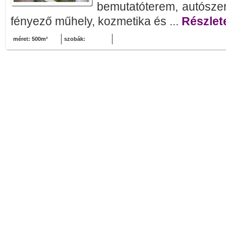
bemutatóterem, autószer
fényező műhely, kozmetika és ...
Részlete
méret: 500m²
szobák: