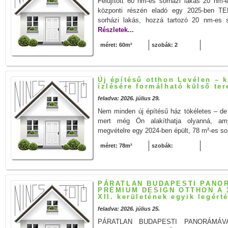
Felújított 60 nm-es sorházi lakás 20 nm-
központi részén eladó egy 2025-ben
sorházi lakás, hozzá tartozó 20 nm-es sa
Részletek...
méret: 60m²
szobák: 2
Új építésű otthon Levélen – k
ízlésére formálható külső ter
feladva: 2026. július 29.
Nem minden új építésű ház tökéletes – de 
mert még Ön alakíthatja olyanná, ami
megvételre egy 2024-ben épült, 78 m²-es sor
méret: 78m²
szobák:
PÁRATLAN BUDAPESTI PANO
PRÉMIUM DESIGN OTTHON A X
XII. kerületének egyik legért
feladva: 2026. július 25.
PÁRATLAN BUDAPESTI PANORÁMÁV