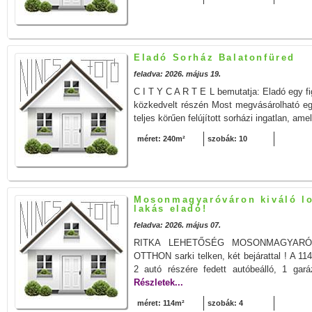
Eladó Sorház Balatonfüred
feladva: 2026. május 19.
C I T Y C A R T E L bemutatja: Eladó egy fi
közkedvelt részén Most megvásárolható eg
teljes körűen felújított sorházi ingatlan, am
méret: 240m²
szobák: 10
Mosonmagyaróváron kiváló lo
lakás eladó!
feladva: 2026. május 07.
RITKA LEHETŐSÉG MOSONMAGYARÓ
OTTHON sarki telken, két bejárattal ! A 11
2 autó részére fedett autóbeálló, 1 gará
Részletek...
méret: 114m²
szobák: 4