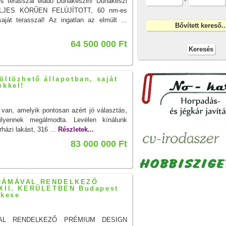
-
es terasszal eladó Dunakeszin! Dunakeszi
 TELJES KÖRŰEN FELÚJÍTOTT, 60 nm-es
ját terasszal! Az ingatlan az elmúlt ...
64 500 000 Ft
öltözhető állapotban, saját
ekkel!
van, amelyik pontosan azért jó választás,
lyennek megálmodta. Levélen kínálunk
házi lakást, 316 ...
Részletek...
83 000 000 Ft
RÁMÁVAL RENDELKEZŐ
II. KERÜLETBEN Budapest
ékese
AL RENDELKEZŐ PRÉMIUM DESIGN