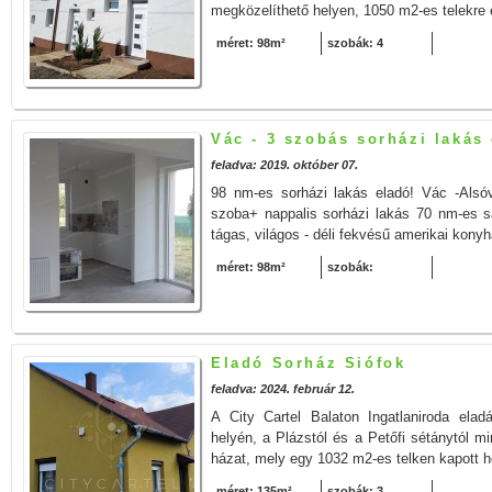
megközelíthető helyen, 1050 m2-es telekre é
méret: 98m²
szobák: 4
Vác - 3 szobás sorházi lakás
feladva: 2019. október 07.
98 nm-es sorházi lakás eladó! Vác -Alsó
szoba+ nappalis sorházi lakás 70 nm-es saj
tágas, világos - déli fekvésű amerikai konyh
méret: 98m²
szobák:
Eladó Sorház Siófok
feladva: 2024. február 12.
A City Cartel Balaton Ingatlaniroda eladás
helyén, a Plázstól és a Petőfi sétánytól m
házat, mely egy 1032 m2-es telken kapott he
méret: 135m²
szobák: 3