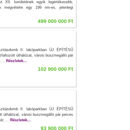
II. kerületének egyik legértékesebb,
k megvételre egy 199 nm-es, jelenlegi
499 000 000 Ft
Szitásdomb II. lakóparkban ÚJ ÉPÍTÉSŰ
zfaltozott úthálózat, városi buszmegálló pár
 ...
Részletek...
102 900 000 Ft
Szitásdomb II. lakóparkban ÚJ ÉPÍTÉSŰ
ott úthálózat, városi buszmegálló pár perces
ér, ...
Részletek...
93 900 000 Ft