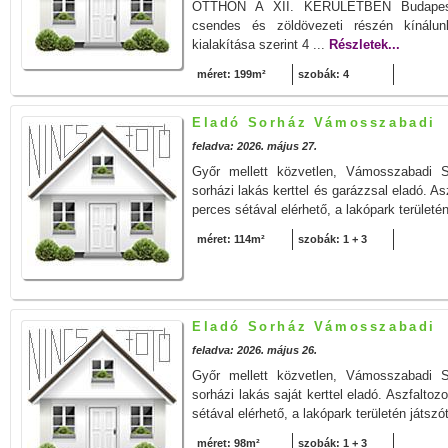
OTTHON A XII. KERÜLETBEN Budapest X
csendes és zöldövezeti részén kínálun
kialakítása szerint 4 ...
Részletek...
méret: 199m²
szobák: 4
Eladó Sorház Vámosszabadi
feladva: 2026. május 27.
Győr mellett közvetlen, Vámosszabadi 
sorházi lakás kerttel és garázzsal eladó. As
perces sétával elérhető, a lakópark területén
méret: 114m²
szobák: 1 + 3
Eladó Sorház Vámosszabadi
feladva: 2026. május 26.
Győr mellett közvetlen, Vámosszabadi 
sorházi lakás saját kerttel eladó. Aszfaltoz
sétával elérhető, a lakópark területén játszót
méret: 98m²
szobák: 1 + 3