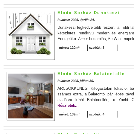
Eladó Sorház Dunakeszi
feladva: 2026. április 24.
Dunakeszi legkedveltebb részén, a Toldi l
kétszintes, rendkívül modern és energiah
Energetika: A+++ besorolás, 6 kW-os napel
méret: 120m²
szobák: 3
Eladó Sorház Balatonlelle
feladva: 2025. július 30.
ÁRCSÖKKENÉS! Kifogástalan lokáció, bal
számos extra, a Balatontól pár lépés t
eladásra kínál Balatonellén, a Yacht
Részletek...
méret: 139m²
szobák: 4