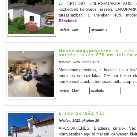
ÚJ ÉPÍTÉSŰ, ENERGIATAKARÉKOS 
közkedvelt kertvárosi részén, LAKÓPA
társasházban, I. ütemben lévő, moder
Részletek...
méret: 74m²
szobák: 3
Mosonmagyaróváron, a Lajta 
sorházi lakás 276 nm telken 
feladva: 2025. március 01.
Mosonmagyaróváron, a kedvelt Lajta lak
emeletes sorházi lakás 276 nm telken ela
kerékpározhatunk a természet adta szép vid
méret: 92m²
szobák:
Eladó Sorház Vác
feladva: 2022. október 26.
ÁRCSÖKKENÉS! Eladásra kínálok Vác d
környezetben egy tó melletti igényesen kiv