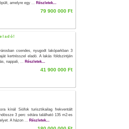
pült, amelyre egy ...
Részletek...
79 900 000 Ft
 eladó!
városban csendes, nyugodt lakóparkban 3
át kertrésszel eladó. A lakás földszintjén
ás, nappali, ...
Részletek...
41 900 000 Ft
ra kínál Siófok turisztikailag frekventált
indössze 3 perc sétára található 135 m2-es
lyet. A házon ...
Részletek...
180 000 000 Ft