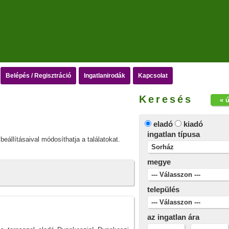
Belépés / Regisztráció
Ingatlanirodák
Kapcsolat
Keresés
« 
eladó
kiadó
ingatlan típusa
beállításaival módosíthatja a találatokat.
megye
település
az ingatlan ára