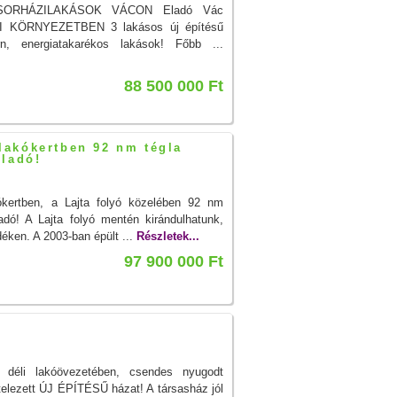
SORHÁZILAKÁSOK VÁCON Eladó Vác
RKI KÖRNYEZETBEN 3 lakásos új építésű
n, energiatakarékos lakások! Főbb ...
88 500 000 Ft
lakókertben 92 nm tégla
eladó!
ókertben, a Lajta folyó közelében 92 nm
dó! A Lajta folyó mentén kirándulhatunk,
éken. A 2003-ban épült ...
Részletek...
97 900 000 Ft
éli lakóövezetében, csendes nyugodt
itelezett ÚJ ÉPÍTÉSŰ házat! A társasház jól