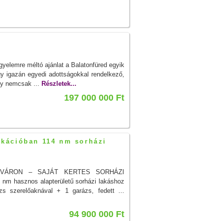
gyelemre méltó ajánlat a Balatonfüred egyik
y igazán egyedi adottságokkal rendelkező,
ely nemcsak ...
Részletek...
197 000 000 Ft
kációban 114 nm sorházi
VÁRON – SAJÁT KERTES SORHÁZI
4 nm hasznos alapterületű sorházi lakáshoz
zs szerelőaknával + 1 garázs, fedett ...
94 900 000 Ft