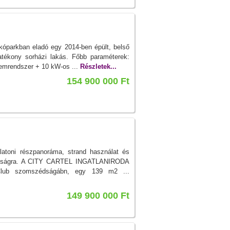
akóparkban eladó egy 2014-ben épült, belső
atékony sorházi lakás. Főbb paraméterek:
emrendszer + 10 kW-os ...
Részletek...
154 900 000 Ft
atoni részpanoráma, strand használat és
ávolságra. A CITY CARTEL INGATLANIRODA
 Club szomszédságábn, egy 139 m2 ...
149 900 000 Ft