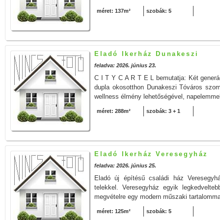
méret: 137m²
szobák: 5
Eladó Ikerház Dunakeszi
feladva: 2026. június 23.
C I T Y C A R T E L bemutatja: Két gener
dupla okosotthon Dunakeszi Tóváros szo
wellness élmény lehetőségével, napelemmel
méret: 288m²
szobák: 3 + 1
Eladó Ikerház Veresegyház
feladva: 2026. június 25.
Eladó új építésű családi ház Veresegy
telekkel. Veresegyház egyik legkedvelteb
megvételre egy modern műszaki tartalommal 
méret: 125m²
szobák: 5