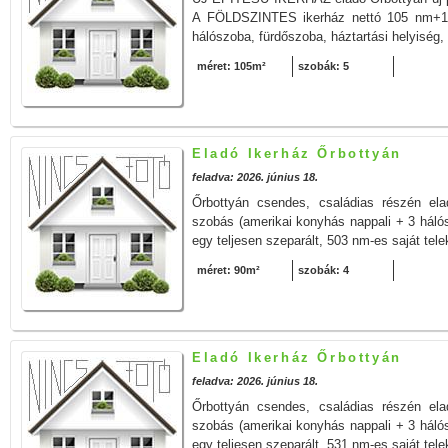
A FÖLDSZINTES ikerház nettó 105 nm+16
hálószoba, fürdőszoba, háztartási helyiség,
méret: 105m²
szobák: 5
Eladó Ikerház Őrbottyán
feladva: 2026. június 18.
Őrbottyán csendes, családias részén el
szobás (amerikai konyhás nappali + 3 hálós
egy teljesen szeparált, 503 nm-es saját tele
méret: 90m²
szobák: 4
Eladó Ikerház Őrbottyán
feladva: 2026. június 18.
Őrbottyán csendes, családias részén el
szobás (amerikai konyhás nappali + 3 hálós
egy teljesen szeparált, 531 nm-es saját tele