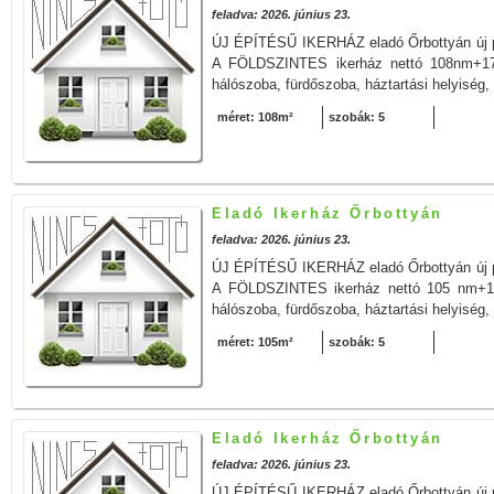
feladva: 2026. június 23.
ÚJ ÉPÍTÉSŰ IKERHÁZ eladó Őrbottyán új pa
A FÖLDSZINTES ikerház nettó 108nm+17 
hálószoba, fürdőszoba, háztartási helyiség,
méret: 108m²
szobák: 5
Eladó Ikerház Őrbottyán
feladva: 2026. június 23.
ÚJ ÉPÍTÉSŰ IKERHÁZ eladó Őrbottyán új pa
A FÖLDSZINTES ikerház nettó 105 nm+16
hálószoba, fürdőszoba, háztartási helyiség,
méret: 105m²
szobák: 5
Eladó Ikerház Őrbottyán
feladva: 2026. június 23.
ÚJ ÉPÍTÉSŰ IKERHÁZ eladó Őrbottyán új pa