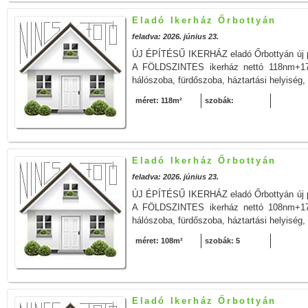
Eladó Ikerház Őrbottyán
feladva: 2026. június 23.
ÚJ ÉPÍTÉSŰ IKERHÁZ eladó Őrbottyán új pa
A FÖLDSZINTES ikerház nettó 118nm+17 
hálószoba, fürdőszoba, háztartási helyiség,
méret: 118m²
szobák:
Eladó Ikerház Őrbottyán
feladva: 2026. június 23.
ÚJ ÉPÍTÉSŰ IKERHÁZ eladó Őrbottyán új pa
A FÖLDSZINTES ikerház nettó 108nm+17 
hálószoba, fürdőszoba, háztartási helyiség,
méret: 108m²
szobák: 5
Eladó Ikerház Őrbottyán