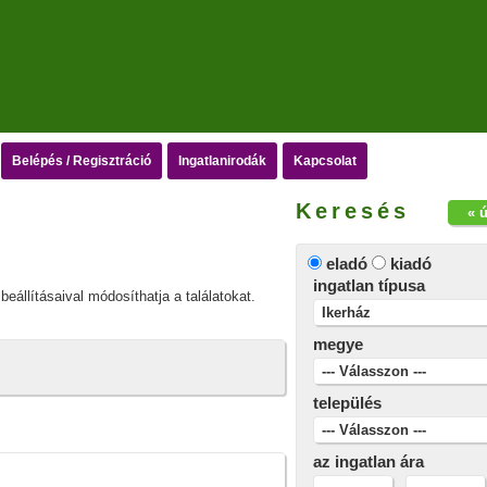
Belépés / Regisztráció
Ingatlanirodák
Kapcsolat
Keresés
« 
eladó
kiadó
ingatlan típusa
beállításaival módosíthatja a találatokat.
megye
település
az ingatlan ára