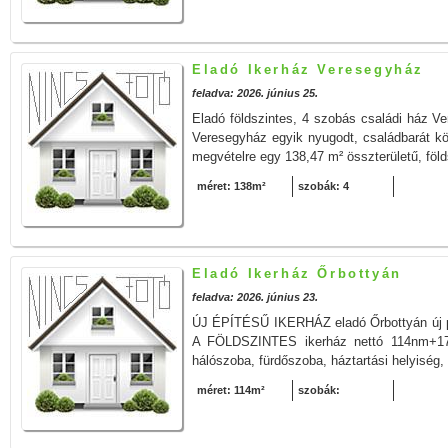
Eladó Ikerház Veresegyház
feladva: 2026. június 25.
Eladó földszintes, 4 szobás családi ház Ve
Veresegyház egyik nyugodt, családbarát k
megvételre egy 138,47 m² összterületű, föld
méret: 138m²
szobák: 4
Eladó Ikerház Őrbottyán
feladva: 2026. június 23.
ÚJ ÉPÍTÉSŰ IKERHÁZ eladó Őrbottyán új pa
A FÖLDSZINTES ikerház nettó 114nm+17 
hálószoba, fürdőszoba, háztartási helyiség,
méret: 114m²
szobák: