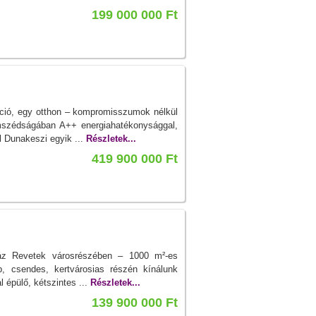
199 000 000 Ft
áció, egy otthon – kompromisszumok nélkül
mszédságában A++ energiahatékonysággal,
 Dunakeszi egyik ...
Részletek...
419 900 000 Ft
ház Revetek városrészében – 1000 m²-es
b, csendes, kertvárosias részén kínálunk
épülő, kétszintes ...
Részletek...
139 900 000 Ft