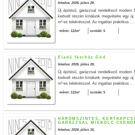
feladva: 2026. július 28.
Új építésű, garázzsal rendelkező modern
kedvelt részén kínálunk megvételre egy új 
m²-es telekrésszel. Az ingatlan praktikus ...
méret: 122m²
szobák: 5
Eladó Ikerház Göd
feladva: 2026. július 28.
Új építésű, garázzsal rendelkező modern
kedvelt részén kínálunk megvételre egy új 
m²-es telekrésszel. Az ingatlan praktikus ...
méret: 122m²
szobák: 5
HÁROMSZINTES, KERTKAPCS
GARÁZZSAL MISKOLC CSEND
feladva: 2026. július 16.