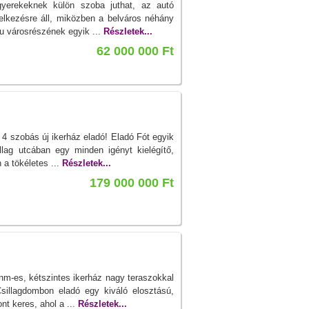
gyerekeknek külön szoba juthat, az autó
delkezésre áll, miközben a belváros néhány
pu városrészének egyik ...
Részletek...
62 000 000 Ft
4 szobás új ikerház eladó! Eladó Fót egyik
llag utcában egy minden igényt kielégítő,
 a tökéletes ...
Részletek...
179 000 000 Ft
nm-es, kétszintes ikerház nagy teraszokkal
sillagdombon eladó egy kiváló elosztású,
nt keres, ahol a ...
Részletek...