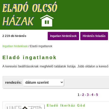
2 219 db hirdetés
Ingatlan hirdetések
Hirdetés feladás
Ingatlan hirdetések
/ Eladó ingatlanok
Eladó ingatlanok
A keresési beállításoknak megfelelő találatok listája. Jobb oldalon a kereső 
rendezés:
1 -
2
-
3
-
4
-
5
Eladó Ikerház Göd