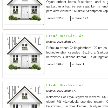
Olyan otthont keres Miskolcon, ahol a 
garázsban állhat, és egy saját kert is ren
perc alatt elérhető? Miskolc Szentpéteri ka
méret: 152m²
szobák: 3 + 1
Eladó Ikerház Fót
feladva: 2026. július 17.
Prémium otthon Csillagdombon: 120 nm-es, 
legkedveltebb, csendes részén, a Sarkcsi
kétszintes, 4 szobás ikerház! Ez az ingatlan
méret: 120m²
szobák: 4
Eladó Ikerház Fót
feladva: 2026. július 17.
Költözzön Fót egyik legszebb részére! 137 
eladó! Fót közkedvelt, csendes részén, C
kétszintes, 5 szobás ikerház! Ha olyan ottho